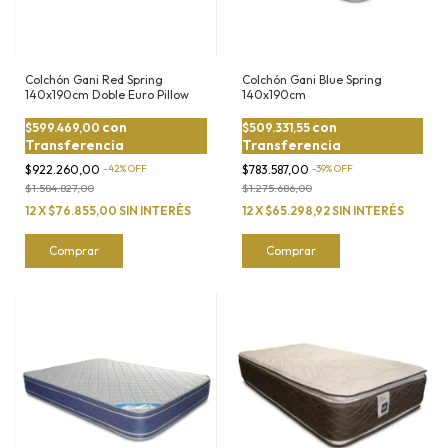
Colchón Gani Red Spring
Colchón Gani Blue Spring
140x190cm Doble Euro Pillow
140x190cm
con
con
$599.469,00
$509.331,55
Transferencia
Transferencia
$922.260,00
-
42
%
OFF
$783.587,00
-
39
%
OFF
$1.584.827,00
$1.275.686,00
12
X
$76.855,00
SIN INTERÉS
12
X
$65.298,92
SIN INTERÉS
Comprar
Comprar