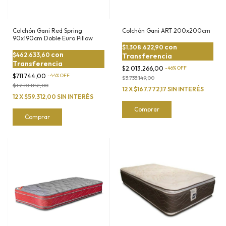
Colchón Gani Red Spring
Colchón Gani ART 200x200cm
90x190cm Doble Euro Pillow
con
$1.308.622,90
con
$462.633,60
Transferencia
Transferencia
$2.013.266,00
-
46
%
OFF
$711.744,00
-
44
%
OFF
$3.733.149,00
$1.270.842,00
12
X
$167.772,17
SIN INTERÉS
12
X
$59.312,00
SIN INTERÉS
Comprar
Comprar