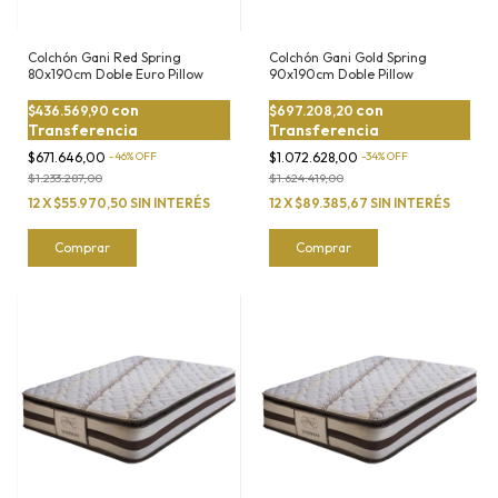
Colchón Gani Red Spring
Colchón Gani Gold Spring
80x190cm Doble Euro Pillow
90x190cm Doble Pillow
con
con
$436.569,90
$697.208,20
Transferencia
Transferencia
$671.646,00
-
46
%
OFF
$1.072.628,00
-
34
%
OFF
$1.233.287,00
$1.624.419,00
12
X
$55.970,50
SIN INTERÉS
12
X
$89.385,67
SIN INTERÉS
Comprar
Comprar