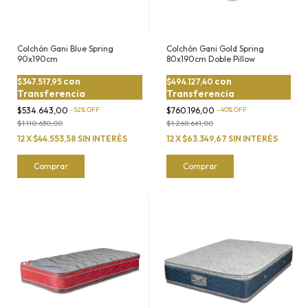
Colchón Gani Blue Spring
Colchón Gani Gold Spring
90x190cm
80x190cm Doble Pillow
con
con
$347.517,95
$494.127,40
Transferencia
Transferencia
$534.643,00
-
52
%
OFF
$760.196,00
-
40
%
OFF
$1.110.630,00
$1.268.661,00
12
X
$44.553,58
SIN INTERÉS
12
X
$63.349,67
SIN INTERÉS
Comprar
Comprar