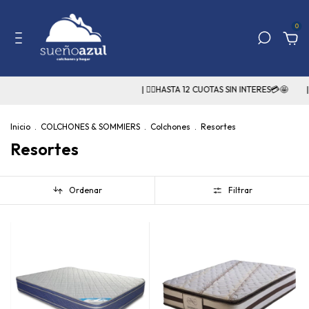
0
| 👉🏻HASTA 12 CUOTAS SIN INTERES💳🤩
| o 🔥 3
Inicio
.
COLCHONES & SOMMIERS
.
Colchones
.
Resortes
Resortes
Ordenar
Filtrar