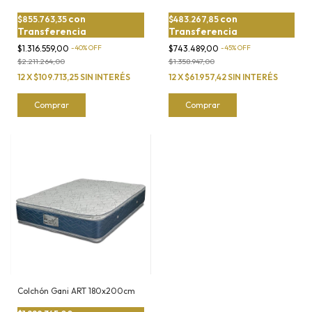
con
con
$855.763,35
$483.267,85
Transferencia
Transferencia
$1.316.559,00
-
40
%
OFF
$743.489,00
-
45
%
OFF
$2.211.264,00
$1.358.947,00
12
X
$109.713,25
SIN INTERÉS
12
X
$61.957,42
SIN INTERÉS
Comprar
Comprar
Colchón Gani ART 180x200cm