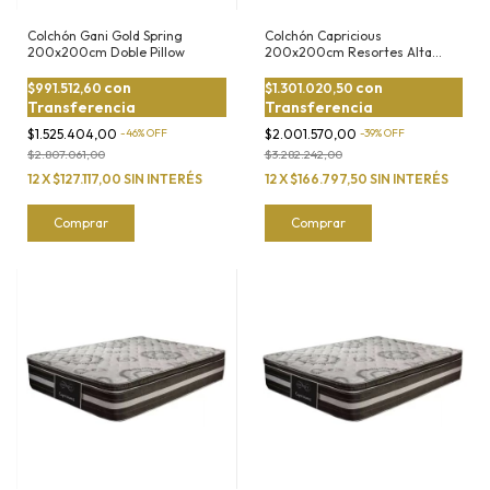
Colchón Gani Gold Spring
Colchón Capricious
200x200cm Doble Pillow
200x200cm Resortes Alta
Densidad
con
con
$991.512,60
$1.301.020,50
Transferencia
Transferencia
$1.525.404,00
-
46
%
OFF
$2.001.570,00
-
39
%
OFF
$2.807.061,00
$3.282.242,00
12
X
$127.117,00
SIN INTERÉS
12
X
$166.797,50
SIN INTERÉS
Comprar
Comprar