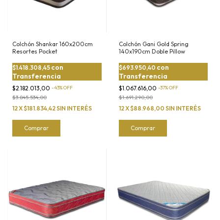
Colchón Shankar 160x200cm
Colchón Gani Gold Spring
Resortes Pocket
140x190cm Doble Pillow
con
con
$1.418.308,45
$693.950,40
Transferencia
Transferencia
$2.182.013,00
-
43
%
OFF
$1.067.616,00
-
37
%
OFF
$3.845.534,00
$1.691.290,00
12
X
$181.834,42
SIN INTERÉS
12
X
$88.968,00
SIN INTERÉS
Comprar
Comprar