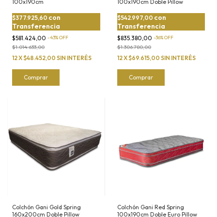
100x190cm
100x190cm Doble Pillow
con
con
$377.925,60
$542.997,00
Transferencia
Transferencia
$581.424,00
-
43
%
OFF
$835.380,00
-
36
%
OFF
$1.014.633,00
$1.306.780,00
12
X
$48.452,00
SIN INTERÉS
12
X
$69.615,00
SIN INTERÉS
Comprar
Comprar
Colchón Gani Gold Spring
Colchón Gani Red Spring
160x200cm Doble Pillow
100x190cm Doble Euro Pillow