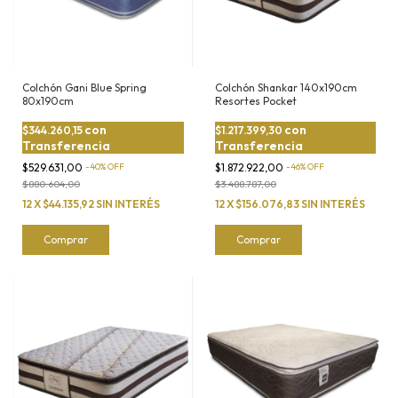
Colchón Gani Blue Spring
Colchón Shankar 140x190cm
80x190cm
Resortes Pocket
con
con
$344.260,15
$1.217.399,30
Transferencia
Transferencia
$529.631,00
-
40
%
OFF
$1.872.922,00
-
46
%
OFF
$880.604,00
$3.488.787,00
12
X
$44.135,92
SIN INTERÉS
12
X
$156.076,83
SIN INTERÉS
Comprar
Comprar