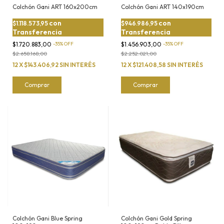
Colchón Gani ART 160x200cm
Colchón Gani ART 140x190cm
con
con
$1.118.573,95
$946.986,95
Transferencia
Transferencia
$1.720.883,00
-
35
%
OFF
$1.456.903,00
-
35
%
OFF
$2.658.168,00
$2.252.021,00
12
X
$143.406,92
SIN INTERÉS
12
X
$121.408,58
SIN INTERÉS
Comprar
Comprar
Colchón Gani Blue Spring
Colchón Gani Gold Spring