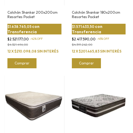
Colchón Shankar 200x200cm
Colchón Shankar 180x200cm
Resortes Pocket
Resortes Pocket
con
con
$1.638.765,05
$1.571.433,50
Transferencia
Transferencia
$2.521.177,00
-
42
%
OFF
$2.417.590,00
-
45
%
OFF
$4.321.496,00
$4.391.262,00
12
X
$210.098,08
SIN INTERÉS
12
X
$201.465,83
SIN INTERÉS
Comprar
Comprar