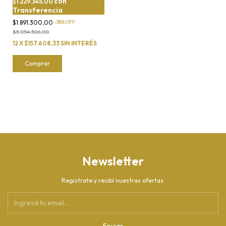
con
$1.229.345,00
Transferencia
$1.891.300,00
-
38
%
OFF
$3.054.306,00
12
X
$157.608,33
SIN INTERÉS
Comprar
Newsletter
Registrate y recibí nuestras ofertas.