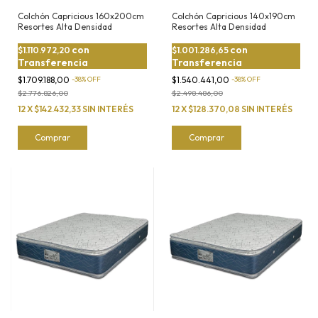
Colchón Capricious 160x200cm
Colchón Capricious 140x190cm
Resortes Alta Densidad
Resortes Alta Densidad
con
con
$1.110.972,20
$1.001.286,65
Transferencia
Transferencia
$1.709.188,00
-
38
%
OFF
$1.540.441,00
-
38
%
OFF
$2.776.826,00
$2.498.486,00
12
X
$142.432,33
SIN INTERÉS
12
X
$128.370,08
SIN INTERÉS
Comprar
Comprar