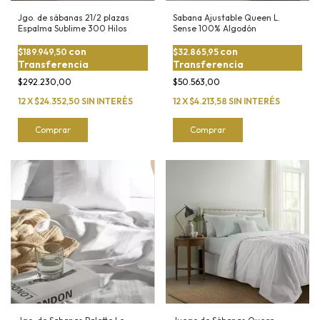
Jgo. de sábanas 21/2 plazas
Sabana Ajustable Queen L.
Espalma Sublime 300 Hilos
Sense 100% Algodón
con
con
$189.949,50
$32.865,95
Transferencia
Transferencia
$292.230,00
$50.563,00
12
X
$24.352,50
SIN INTERÉS
12
X
$4.213,58
SIN INTERÉS
Comprar
Comprar