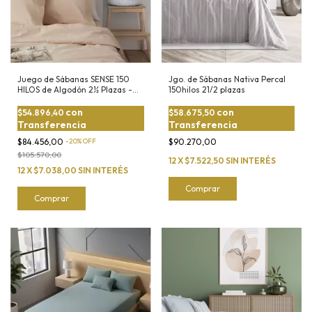
Juego de Sábanas SENSE 150
Jgo. de Sábanas Nativa Percal
HILOS de Algodón 2½ Plazas -
150hilos 21/2 plazas
Suavidad y Estilo
con
con
$54.896,40
$58.675,50
Transferencia
Transferencia
$84.456,00
-
20
%
OFF
$90.270,00
$105.570,00
12
X
$7.522,50
SIN INTERÉS
12
X
$7.038,00
SIN INTERÉS
Comprar
Comprar