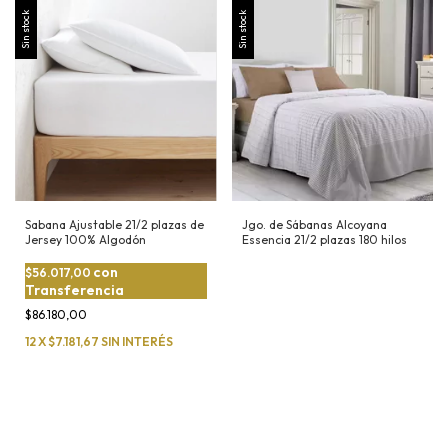
Sin stock
Sin stock
Sabana Ajustable 21/2 plazas de
Jgo. de Sábanas Alcoyana
Jersey 100% Algodón
Essencia 21/2 plazas 180 hilos
con
$56.017,00
Transferencia
$86.180,00
12
X
$7.181,67
SIN INTERÉS