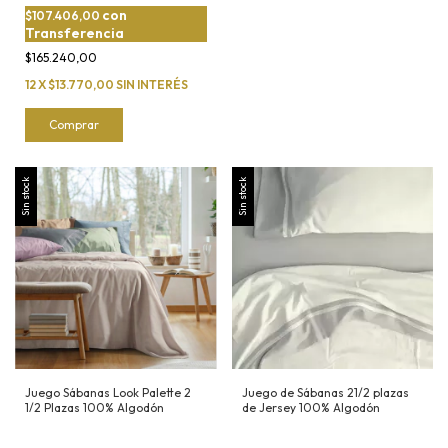
con
$107.406,00
Transferencia
$165.240,00
12
X
$13.770,00
SIN INTERÉS
Comprar
Sin stock
Sin stock
Juego Sábanas Look Palette 2
Juego de Sábanas 21/2 plazas
1/2 Plazas 100% Algodón
de Jersey 100% Algodón