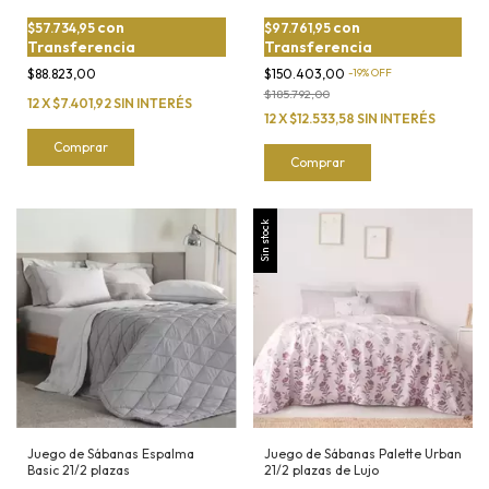
con
con
$57.734,95
$97.761,95
Transferencia
Transferencia
$88.823,00
$150.403,00
-
19
%
OFF
$185.792,00
12
X
$7.401,92
SIN INTERÉS
12
X
$12.533,58
SIN INTERÉS
Comprar
Comprar
Sin stock
Juego de Sábanas Espalma
Juego de Sábanas Palette Urban
Basic 21/2 plazas
21/2 plazas de Lujo