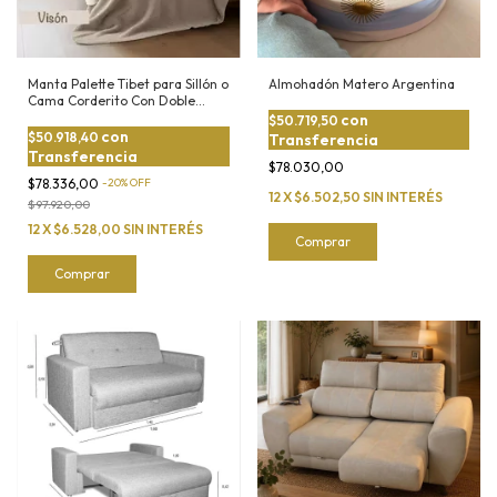
Manta Palette Tibet para Sillón o
Almohadón Matero Argentina
Cama Corderito Con Doble
Bouclé
con
$50.719,50
con
$50.918,40
Transferencia
Transferencia
$78.030,00
$78.336,00
-
20
%
OFF
12
X
$6.502,50
SIN INTERÉS
$97.920,00
12
X
$6.528,00
SIN INTERÉS
Comprar