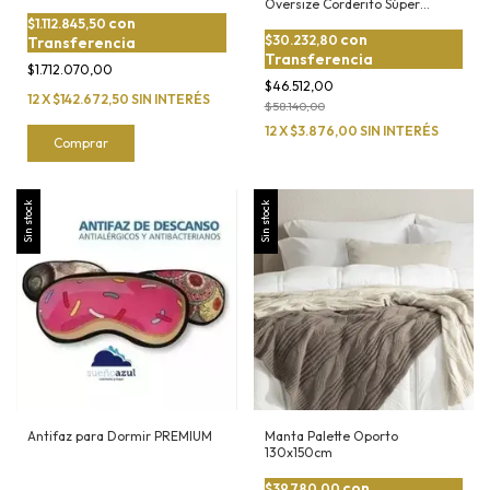
Oversize Corderito Súper
Abrigado
con
$1.112.845,50
con
$30.232,80
Transferencia
Transferencia
$1.712.070,00
$46.512,00
12
X
$142.672,50
SIN INTERÉS
$58.140,00
12
X
$3.876,00
SIN INTERÉS
Comprar
Sin stock
Sin stock
Antifaz para Dormir PREMIUM
Manta Palette Oporto
130x150cm
con
$39.780,00