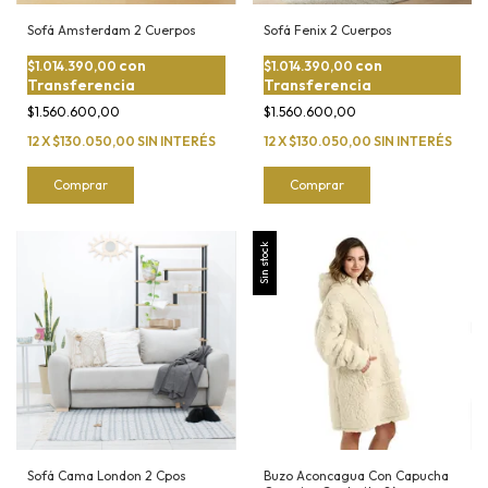
Sofá Amsterdam 2 Cuerpos
Sofá Fenix 2 Cuerpos
con
con
$1.014.390,00
$1.014.390,00
Transferencia
Transferencia
$1.560.600,00
$1.560.600,00
12
X
$130.050,00
SIN INTERÉS
12
X
$130.050,00
SIN INTERÉS
Comprar
Comprar
Sin stock
Sofá Cama London 2 Cpos
Buzo Aconcagua Con Capucha