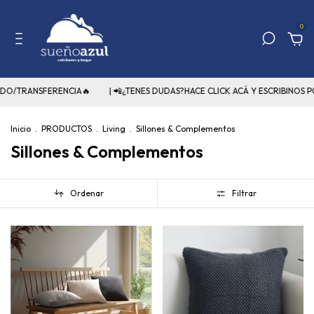
0
O/TRANSFERENCIA🔥
| 📲¿TENES DUDAS?HACE CLICK ACÁ Y ESCRIBINOS PO
Inicio
.
PRODUCTOS
.
Living
.
Sillones & Complementos
Sillones & Complementos
Ordenar
Filtrar