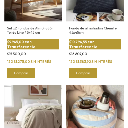
Set x2 Fundas de Almohadón
Funda de almohadón Chenille
Tejido Lino 45x45 cm
45x45cm
con
con
$9.945,00
$10.794,55
Transferencia
Transferencia
$15.300,00
$16.607,00
12
X
$1.275,00
SIN INTERÉS
12
X
$1.383,92
SIN INTERÉS
Comprar
Comprar