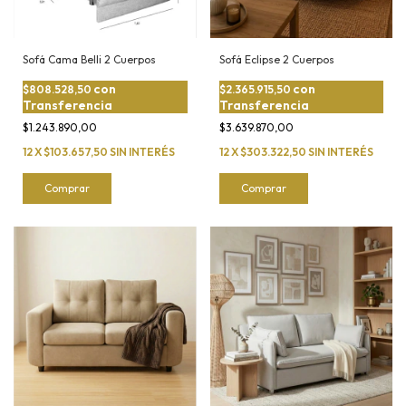
Sofá Cama Belli 2 Cuerpos
Sofá Eclipse 2 Cuerpos
con
con
$808.528,50
$2.365.915,50
Transferencia
Transferencia
$1.243.890,00
$3.639.870,00
12
X
$103.657,50
SIN INTERÉS
12
X
$303.322,50
SIN INTERÉS
Comprar
Comprar