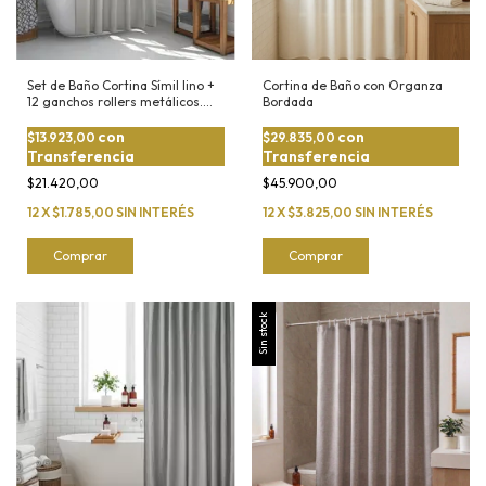
Set de Baño Cortina Símil lino +
Cortina de Baño con Organza
12 ganchos rollers metálicos.
Bordada
¡PREMIUM!
con
con
$13.923,00
$29.835,00
Transferencia
Transferencia
$21.420,00
$45.900,00
12
X
$1.785,00
SIN INTERÉS
12
X
$3.825,00
SIN INTERÉS
Comprar
Comprar
Sin stock