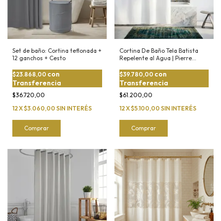
Set de baño: Cortina teflonada +
Cortina De Baño Tela Batista
12 ganchos + Cesto
Repelente al Agua | Pierre
Cardin
con
con
$23.868,00
$39.780,00
Transferencia
Transferencia
$36.720,00
$61.200,00
12
X
$3.060,00
SIN INTERÉS
12
X
$5.100,00
SIN INTERÉS
Comprar
Comprar