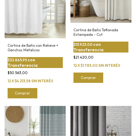
Cortina de Baño Teflonada
Estampada - Cut
con
$13.923,00
Cortina de Baño con Relieve +
Transferencia
Ganchos Metalicos
$21.420,00
con
$32.865,95
Transferencia
12
X
$1.785,00
SIN INTERÉS
$50.563,00
Comprar
12
X
$4.213,58
SIN INTERÉS
Comprar