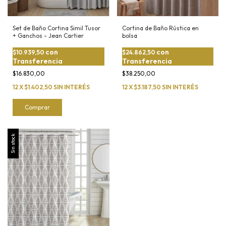
Set de Baño Cortina Simil Tusor
Cortina de Baño Rústica en
+ Ganchos - Jean Cartier
bolsa
con
con
$10.939,50
$24.862,50
Transferencia
Transferencia
$16.830,00
$38.250,00
12
X
$1.402,50
SIN INTERÉS
12
X
$3.187,50
SIN INTERÉS
Comprar
Sin stock