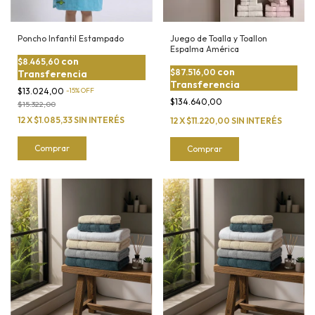
Poncho Infantil Estampado
Juego de Toalla y Toallon
Espalma América
con
$8.465,60
con
$87.516,00
Transferencia
Transferencia
$13.024,00
-
15
%
OFF
$134.640,00
$15.322,00
12
X
$1.085,33
SIN INTERÉS
12
X
$11.220,00
SIN INTERÉS
Comprar
Comprar