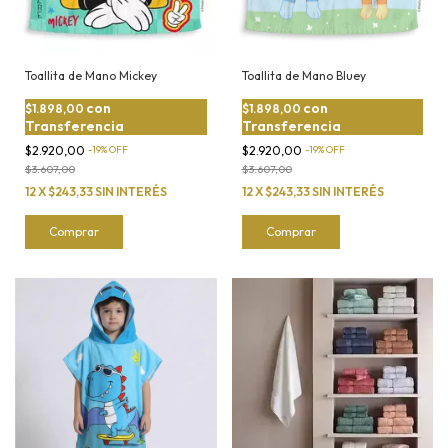
Toallita de Mano Mickey
Toallita de Mano Bluey
con
con
$1.898,00
$1.898,00
Transferencia
Transferencia
$2.920,00
-
19
%
OFF
$2.920,00
-
19
%
OFF
$3.607,00
$3.607,00
12
X
$243,33
SIN INTERÉS
12
X
$243,33
SIN INTERÉS