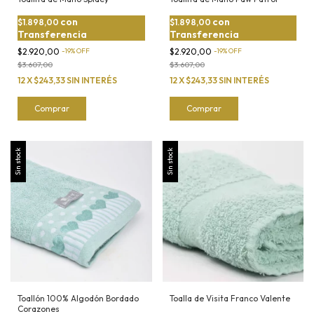
con
con
$1.898,00
$1.898,00
Transferencia
Transferencia
$2.920,00
-
19
%
OFF
$2.920,00
-
19
%
OFF
$3.607,00
$3.607,00
12
X
$243,33
SIN INTERÉS
12
X
$243,33
SIN INTERÉS
Sin stock
Sin stock
Toallón 100% Algodón Bordado
Toalla de Visita Franco Valente
Corazones