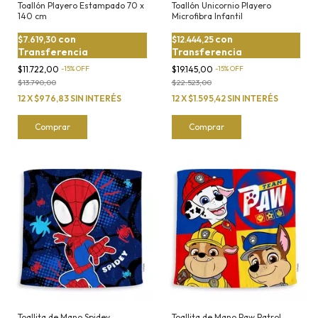
Toallón Playero Estampado 70 x
Toallón Unicornio Playero
140 cm
Microfibra Infantil
con
con
$7.619,30
$12.444,25
Transferencia
Transferencia
$11.722,00
-
15
%
OFF
$19.145,00
-
15
%
OFF
$13.790,00
$22.523,00
12
X
$976,83
SIN INTERÉS
12
X
$1.595,42
SIN INTERÉS
Comprar
Comprar
Toallita de Mano Spidey
Toallita de Mano Paw Patrol