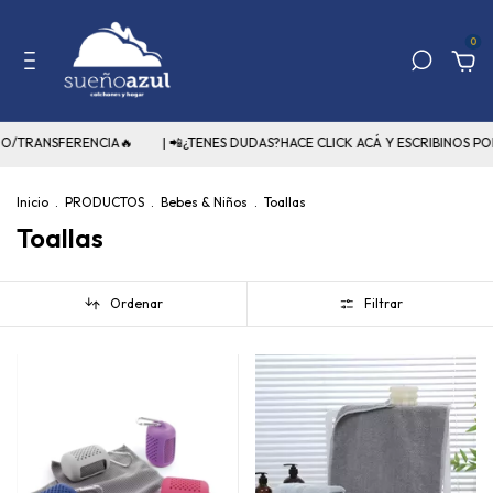
0
TRANSFERENCIA🔥
| 📲¿TENES DUDAS?HACE CLICK ACÁ Y ESCRIBINOS POR 
Inicio
.
PRODUCTOS
.
Bebes & Niños
.
Toallas
Toallas
Ordenar
Filtrar