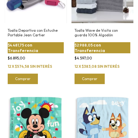
Toalla Deportiva con Estuche
Toalla Wave de Visita con
Portable Jean Cartier
guarda 100% Algodón
con
con
$4.481,75
$2.988,05
Transferencia
Transferencia
$6.895,00
$4.597,00
12
X
$574,58
SIN INTERÉS
12
X
$383,08
SIN INTERÉS
Comprar
Comprar