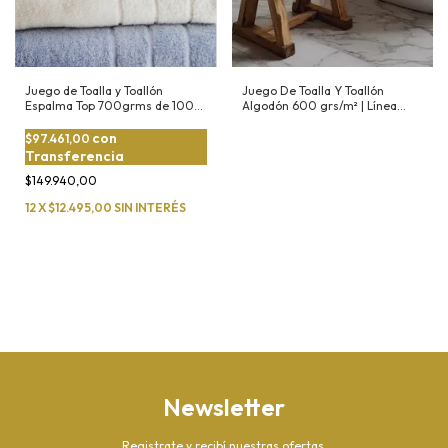
Juego de Toalla y Toallón
Juego De Toalla Y Toallón
Espalma Top 700grms de 100
Algodón 600 grs/m² | Línea
Aolgodn
Platinum
con
$97.461,00
Transferencia
$149.940,00
12
X
$12.495,00
SIN INTERÉS
Newsletter
Registrate y recibí nuestras ofertas.