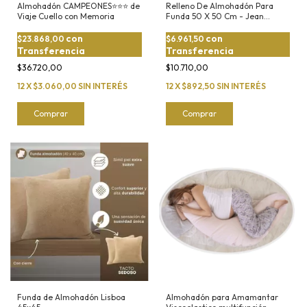
Almohadón CAMPEONES⭐️⭐️⭐️ de
Relleno De Almohadón Para
Viaje Cuello con Memoria
Funda 50 X 50 Cm - Jean
Cartier
con
con
$23.868,00
$6.961,50
Transferencia
Transferencia
$36.720,00
$10.710,00
12
X
$3.060,00
SIN INTERÉS
12
X
$892,50
SIN INTERÉS
Comprar
Comprar
Funda de Almohadón Lisboa
Almohadón para Amamantar