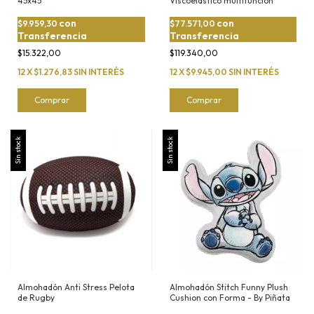
45x45
Viscoelastico multifunción
con
con
$9.959,30
$77.571,00
Transferencia
Transferencia
$15.322,00
$119.340,00
12
X
$1.276,83
SIN INTERÉS
12
X
$9.945,00
SIN INTERÉS
Comprar
Comprar
Sin stock
Sin stock
Almohadón Anti Stress Pelota
Almohadón Stitch Funny Plush
de Rugby
Cushion con Forma - By Piñata