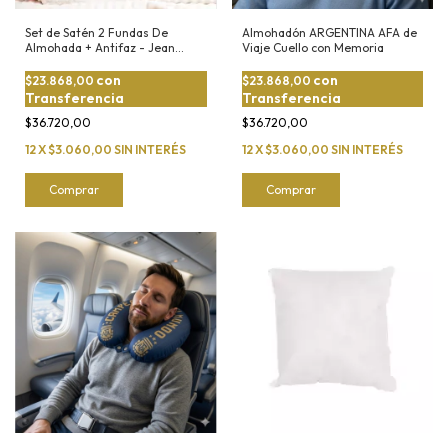
Set de Satén 2 Fundas De
Almohadón ARGENTINA AFA de
Almohada + Antifaz - Jean
Viaje Cuello con Memoria
Cartier
con
con
$23.868,00
$23.868,00
Transferencia
Transferencia
$36.720,00
$36.720,00
12
X
$3.060,00
SIN INTERÉS
12
X
$3.060,00
SIN INTERÉS
Comprar
Comprar