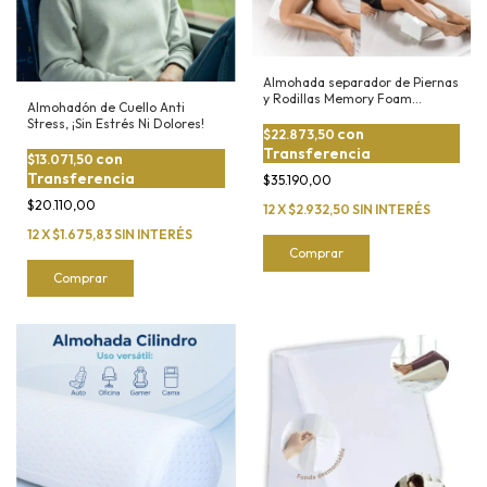
Almohada separador de Piernas
y Rodillas Memory Foam
Almohadón de Cuello Anti
c/Funda Desmontable
Stress, ¡Sin Estrés Ni Dolores!
con
$22.873,50
Transferencia
con
$13.071,50
Transferencia
$35.190,00
$20.110,00
12
X
$2.932,50
SIN INTERÉS
12
X
$1.675,83
SIN INTERÉS
Comprar