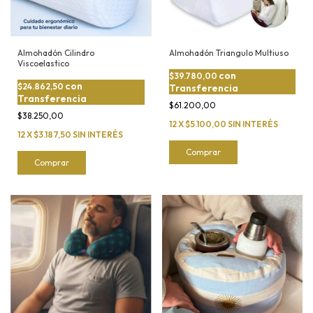
Almohadón Cilindro
Almohadón Triangulo Multiuso
Viscoelastico
con
$39.780,00
con
$24.862,50
Transferencia
Transferencia
$61.200,00
$38.250,00
12
X
$5.100,00
SIN INTERÉS
12
X
$3.187,50
SIN INTERÉS