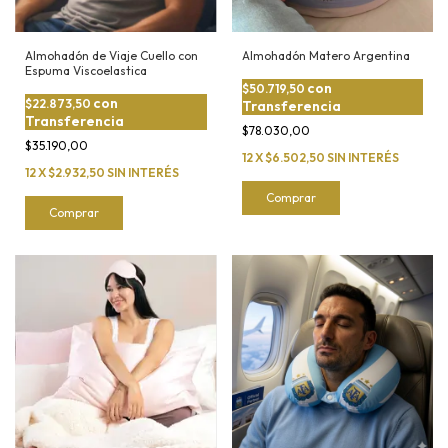
Almohadón de Viaje Cuello con
Almohadón Matero Argentina
Espuma Viscoelastica
con
$50.719,50
con
$22.873,50
Transferencia
Transferencia
$78.030,00
$35.190,00
12
X
$6.502,50
SIN INTERÉS
12
X
$2.932,50
SIN INTERÉS
Comprar