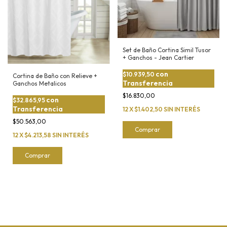
Set de Baño Cortina Simil Tusor
+ Ganchos - Jean Cartier
con
$10.939,50
Cortina de Baño con Relieve +
Transferencia
Ganchos Metalicos
$16.830,00
con
$32.865,95
Transferencia
12
X
$1.402,50
SIN INTERÉS
$50.563,00
Comprar
12
X
$4.213,58
SIN INTERÉS
Comprar