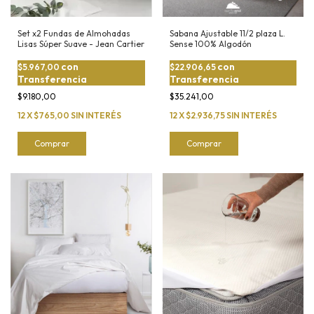
Set x2 Fundas de Almohadas
Sabana Ajustable 11/2 plaza L.
Lisas Súper Suave - Jean Cartier
Sense 100% Algodón
con
con
$5.967,00
$22.906,65
Transferencia
Transferencia
$9.180,00
$35.241,00
12
X
$765,00
SIN INTERÉS
12
X
$2.936,75
SIN INTERÉS
Comprar
Comprar