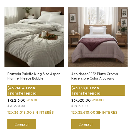
Frazada Palette King Size Aspen
Acolchado 1 1/2 Plaza Croma
Flannel Fleece Bubble
Reversible Color Alcoyana
con
con
$46.940,40
$43.758,00
Transferencia
Transferencia
$72.216,00
-
20
%
OFF
$67.320,00
-
20
%
OFF
$90.270,00
$84.150,00
12
X
$6.018,00
SIN INTERÉS
12
X
$5.610,00
SIN INTERÉS
Comprar
Comprar