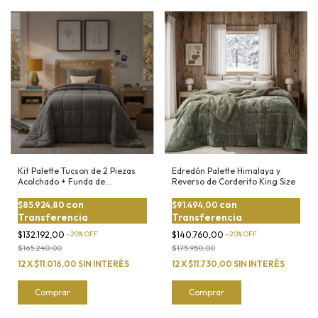
Kit Palette Tucson de 2 Piezas
Edredón Palette Himalaya y
Acolchado + Funda de
Reverso de Corderito King Size
Almohadón 11/2 plaza - Twin
con
con
$85.924,80
$91.494,00
Transferencia
Transferencia
$132.192,00
-
20
%
OFF
$140.760,00
-
20
%
OFF
$165.240,00
$175.950,00
12
X
$11.016,00
SIN INTERÉS
12
X
$11.730,00
SIN INTERÉS
Comprar
Comprar