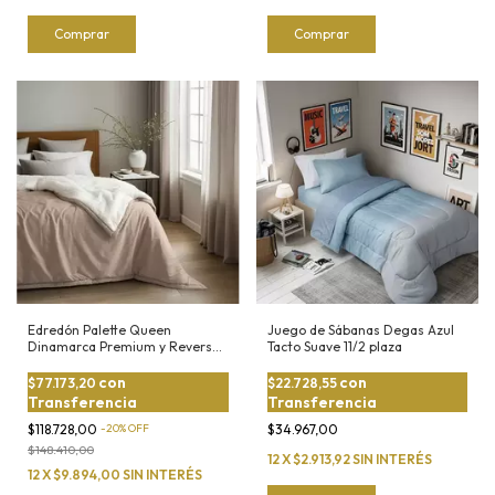
Comprar
Comprar
Edredón Palette Queen
Juego de Sábanas Degas Azul
Dinamarca Premium y Reverso
Tacto Suave 11/2 plaza
de Corderito
con
con
$77.173,20
$22.728,55
Transferencia
Transferencia
$118.728,00
-
20
%
OFF
$34.967,00
$148.410,00
12
X
$2.913,92
SIN INTERÉS
12
X
$9.894,00
SIN INTERÉS