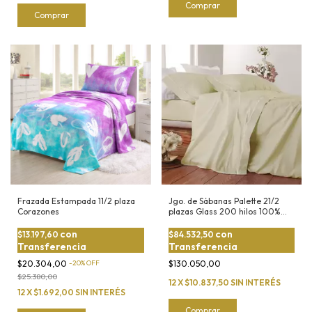
Comprar
Comprar
Frazada Estampada 11/2 plaza
Jgo. de Sábanas Palette 21/2
Corazones
plazas Glass 200 hilos 100%
Algodón
con
con
$13.197,60
$84.532,50
Transferencia
Transferencia
$20.304,00
-
20
%
OFF
$130.050,00
$25.380,00
12
X
$10.837,50
SIN INTERÉS
12
X
$1.692,00
SIN INTERÉS
Comprar