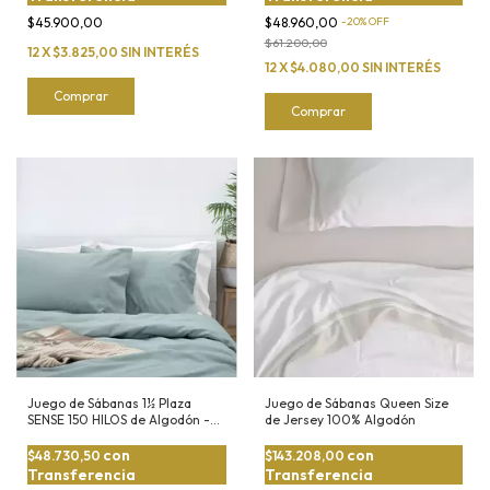
$45.900,00
$48.960,00
-
20
%
OFF
$61.200,00
12
X
$3.825,00
SIN INTERÉS
12
X
$4.080,00
SIN INTERÉS
Comprar
Comprar
Juego de Sábanas 1½ Plaza
Juego de Sábanas Queen Size
SENSE 150 HILOS de Algodón -
de Jersey 100% Algodón
Suavidad y Estilo
con
con
$48.730,50
$143.208,00
Transferencia
Transferencia