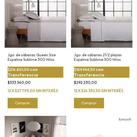
Jgo. de sábanas Queen Size
Jgo. de sábanas 21/2 plazas
Espalma Sublime 300 Hilos
Espalma Sublime 300 Hilos
con
con
$216.801,00
$189.949,50
Transferencia
Transferencia
$333.540,00
$292.230,00
12
X
$27.795,00
SIN INTERÉS
12
X
$24.352,50
SIN INTERÉS
Comprar
Comprar