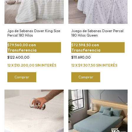
Jgo de Sabanas Dover King Size
Juego de Sabanas Dover Percal
Percal 180 Hilos
180 Hilos Queen
con
con
$79.560,00
$72.598,50
Transferencia
Transferencia
$122.400,00
$111.690,00
12
X
$10.200,00
SIN INTERÉS
12
X
$9.307,50
SIN INTERÉS
Comprar
Comprar