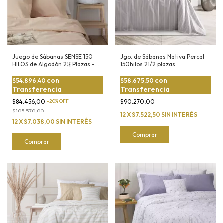
Juego de Sábanas SENSE 150
Jgo. de Sábanas Nativa Percal
HILOS de Algodón 2½ Plazas -
150hilos 21/2 plazas
Suavidad y Estilo
con
con
$54.896,40
$58.675,50
Transferencia
Transferencia
$84.456,00
-
20
%
OFF
$90.270,00
$105.570,00
12
X
$7.522,50
SIN INTERÉS
12
X
$7.038,00
SIN INTERÉS
Comprar
Comprar