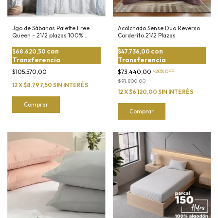
Jgo de Sábanas Palette Free
Acolchado Sense Duo Reverso
Queen - 21/2 plazas 100%
Corderito 21/2 Plazas
Algodón
con
con
$68.620,50
$47.736,00
Transferencia
Transferencia
$105.570,00
$73.440,00
-
20
%
OFF
$91.800,00
12
X
$8.797,50
SIN INTERÉS
12
X
$6.120,00
SIN INTERÉS
Comprar
Comprar