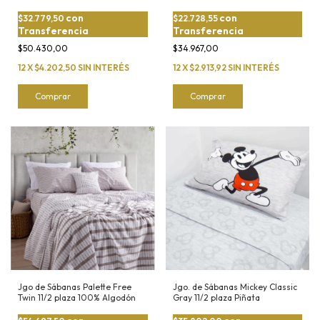
Ruido
con
con
$32.779,50
$22.728,55
Transferencia
Transferencia
$50.430,00
$34.967,00
12
X
$4.202,50
SIN INTERÉS
12
X
$2.913,92
SIN INTERÉS
Comprar
Comprar
Jgo de Sábanas Palette Free
Jgo. de Sábanas Mickey Classic
Twin 11/2 plaza 100% Algodón
Gray 11/2 plaza Piñata