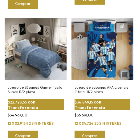
Juego de Sábanas Gamer Tacto
Juego de sabanas AFA Licencia
Suave 11/2 plaza
Oficial 11/2 plaza
con
con
$22.728,55
$36.849,15
Transferencia
Transferencia
$34.967,00
$56.691,00
12
X
$2.913,92
SIN INTERÉS
12
X
$4.724,25
SIN INTERÉS
Comprar
Comprar