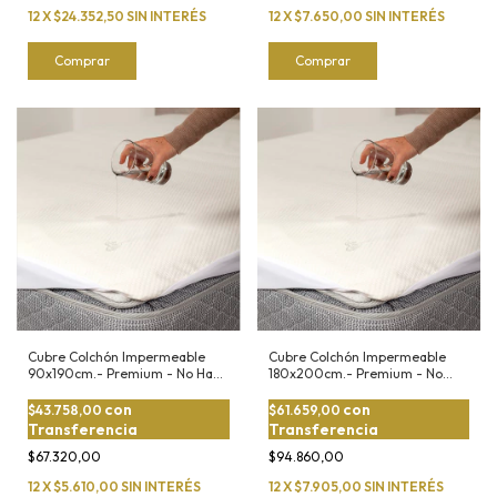
12
X
$24.352,50
SIN INTERÉS
12
X
$7.650,00
SIN INTERÉS
Comprar
Comprar
Cubre Colchón Impermeable
Cubre Colchón Impermeable
90x190cm.- Premium - No Hace
180x200cm.- Premium - No
Ruido
Hace Ruido
con
con
$43.758,00
$61.659,00
Transferencia
Transferencia
$67.320,00
$94.860,00
12
X
$5.610,00
SIN INTERÉS
12
X
$7.905,00
SIN INTERÉS