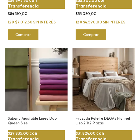
con
con
$54.697,50
$35.802,00
Transferencia
Transferencia
$84.150,00
$55.080,00
12
X
$7.012,50
SIN INTERÉS
12
X
$4.590,00
SIN INTERÉS
Comprar
Comprar
Sabana Ajustable Linea Duo
Frazada Palette DEGAS Flannel
Queen Size
Liso 2 1/2 Plazas
con
con
$29.835,00
$31.824,00
Transferencia
Transferencia