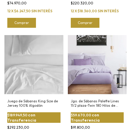
$74.970,00
$220.320,00
12
X
$6.247,50
SIN INTERÉS
12
X
$18.360,00
SIN INTERÉS
Comprar
Comprar
Juego de Sábanas King Size de
Jgo. de Sábanas Palette Lines
Jersey 100% Algodón
11/2 plaza-Twin 180 Hilos de
100% Algodón
con
con
$189.949,50
$59.670,00
Transferencia
Transferencia
$292.230,00
$91.800,00