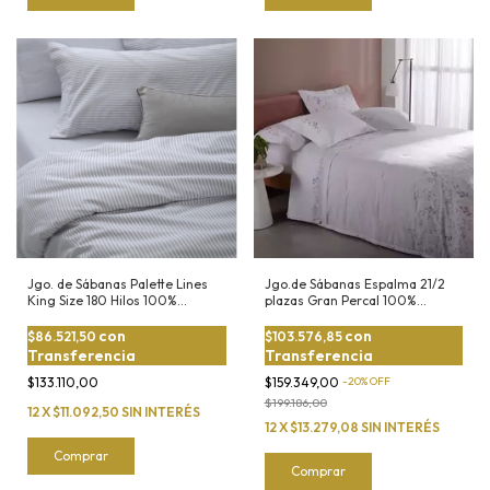
Jgo. de Sábanas Palette Lines
Jgo.de Sábanas Espalma 21/2
King Size 180 Hilos 100%
plazas Gran Percal 100%
Algodón
algodón de 200 hilos
con
con
$86.521,50
$103.576,85
Transferencia
Transferencia
$133.110,00
$159.349,00
-
20
%
OFF
$199.186,00
12
X
$11.092,50
SIN INTERÉS
12
X
$13.279,08
SIN INTERÉS
Comprar
Comprar