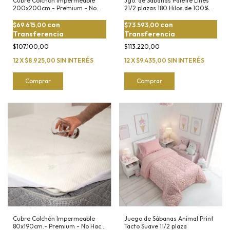
Cubre Colchón Impermeable
Jgo. de Sábanas Palette Lines
200x200cm.- Premium - No
21/2 plazas 180 Hilos de 100%
Hace Ruido
Algodón
con
con
$69.615,00
$73.593,00
Transferencia
Transferencia
$107.100,00
$113.220,00
12
X
$8.925,00
SIN INTERÉS
12
X
$9.435,00
SIN INTERÉS
Comprar
Comprar
Cubre Colchón Impermeable
Juego de Sábanas Animal Print
80x190cm.- Premium - No Hace
Tacto Suave 11/2 plaza