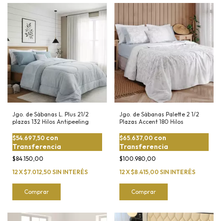
Jgo. de Sábanas Palette 2 1/2
Jgo. de Sábanas L. Plus 21/2
Plazas Accent 180 Hilos
plazas 132 Hilos Antipeeling
con
con
$65.637,00
$54.697,50
Transferencia
Transferencia
$100.980,00
$84.150,00
12
X
$8.415,00
SIN INTERÉS
12
X
$7.012,50
SIN INTERÉS
Comprar
Comprar