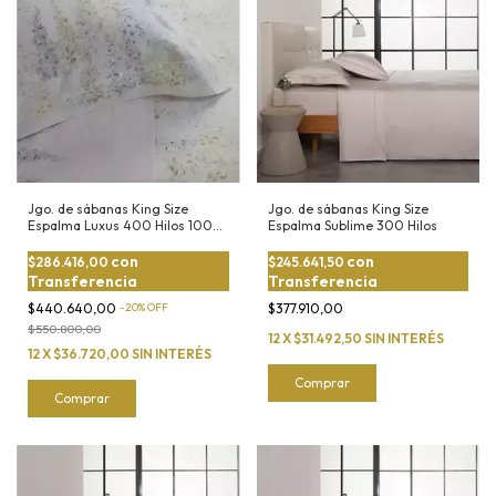
Jgo. de sábanas King Size
Jgo. de sábanas King Size
Espalma Luxus 400 Hilos 100%
Espalma Sublime 300 Hilos
Algodón Peinado
con
con
$286.416,00
$245.641,50
Transferencia
Transferencia
$440.640,00
-
20
%
OFF
$377.910,00
$550.800,00
12
X
$31.492,50
SIN INTERÉS
12
X
$36.720,00
SIN INTERÉS
Comprar
Comprar