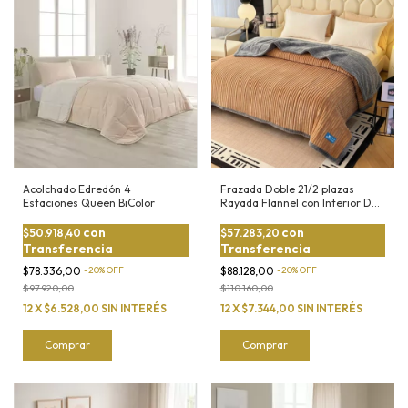
Acolchado Edredón 4
Frazada Doble 21/2 plazas
Estaciones Queen BiColor
Rayada Flannel con Interior De
Corderito
con
con
$50.918,40
$57.283,20
Transferencia
Transferencia
$78.336,00
-
20
%
OFF
$88.128,00
-
20
%
OFF
$97.920,00
$110.160,00
12
X
$6.528,00
SIN INTERÉS
12
X
$7.344,00
SIN INTERÉS
Comprar
Comprar