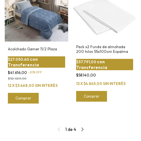
Pack x2 Funda de almohada
Acolchado Gamer 11/2 Plaza
200 hilos 55x100cm Espalma
con
$27.050,40
con
$37.791,00
Transferencia
Transferencia
$41.616,00
-
20
%
OFF
$58.140,00
$52.020,00
12
X
$4.845,00
SIN INTERÉS
12
X
$3.468,00
SIN INTERÉS
Comprar
Comprar
1
de
4