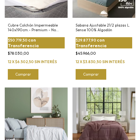
Cubre Colchón Impermeable
Sabana Ajustable 21/2 plazas L.
140x190cm.- Premium - No
Sense 100% Algodón
Hace Ruido
con
con
$50.719,50
$29.877,90
Transferencia
Transferencia
$78.030,00
$45.966,00
12
X
$6.502,50
SIN INTERÉS
12
X
$3.830,50
SIN INTERÉS
Comprar
Comprar