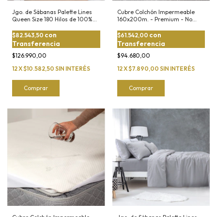
Jgo. de Sábanas Palette Lines
Cubre Colchón Impermeable
Queen Size 180 Hilos de 100%
160x200m. - Premium - No
Algodón
Hace Ruido
con
con
$82.543,50
$61.542,00
Transferencia
Transferencia
$126.990,00
$94.680,00
12
X
$10.582,50
SIN INTERÉS
12
X
$7.890,00
SIN INTERÉS
Comprar
Comprar